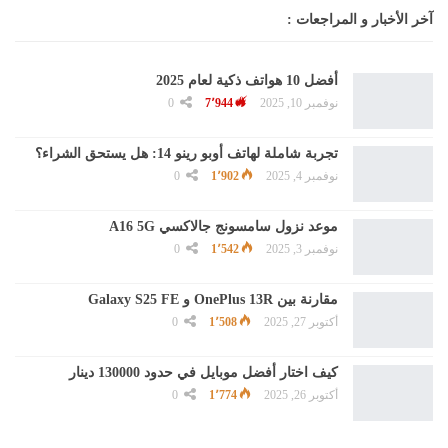
آخر الأخبار و المراجعات :
أفضل 10 هواتف ذكية لعام 2025
نوفمبر 10, 2025
7٬944
0
تجربة شاملة لهاتف أوبو رينو 14: هل يستحق الشراء؟
نوفمبر 4, 2025
1٬902
0
موعد نزول سامسونج جالاكسي A16 5G
نوفمبر 3, 2025
1٬542
0
مقارنة بين OnePlus 13R و Galaxy S25 FE
أكتوبر 27, 2025
1٬508
0
كيف اختار أفضل موبايل في حدود 130000 دينار
أكتوبر 26, 2025
1٬774
0