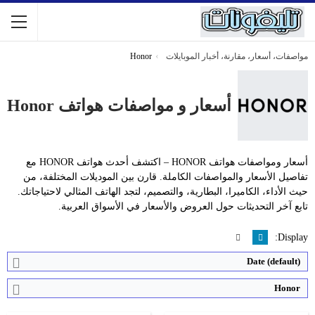
مواصفات، أسعار، مقارنة، أخبار الموبايلات
Honor
أسعار و مواصفات هواتف Honor
المعالج:
Snapdragon 8 Elite Gen 5
التخزين / الرام:
الذاكرة 256 أو 512 جيجابايت أو 1 تيرابايت - الرام12 أو 16 جيجابايت
المعالج:
Snapdragon 6 Gen 4
الكاميرا:
50 + 64 + 50 ميجابكسل
التخزين / الرام:
الذاكرة256 أو 512 جيجابايت / الرام12 جيجابايت
أسعار ومواصفات هواتف HONOR – اكتشف أحدث هواتف HONOR مع
الشاشة:
6.58 بوصة - 120 هرتز - LTPO OLED
الكاميرا:
108 + 5 ميجابكسل
تفاصيل الأسعار والمواصفات الكاملة. قارن بين الموديلات المختلفة، من
نظام التشغيل:
Android 16
الشاشة:
6.79 بوصة - 120 هرتز - AMOLED
حيث الأداء، الكاميرا، البطارية، والتصميم، لتجد الهاتف المثالي لاحتياجاتك.
البطارية:
7000 مللي أمبير - 90 واط
نظام التشغيل:
اندرويد 15 / واجهة المستخدم MagicOS 9
تابع آخر التحديثات حول العروض والأسعار في الأسواق العربية.
View Details ←
البطارية:
8300 مللي أمبير - 66 واط
View Details ←
Display:
Date (default)
Honor