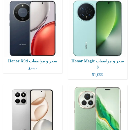
المعالج:
Snapdragon 8 Gen 3
المعالج:
ثماني النواة Snapdragon 685 تكنولوجيا 6 نانو
التخزين / الرام:
256 جيجابايت 12 جيجابايت رام، 256 جيجابايت 16 جيجابايت رام، 512 جيجابايت 12 جيجابايت رام، 512 جيجابايت 16 جيجابايت رام، 1 تيرابايت 16 جيجابايت رام
التخزين / الرام:
256 جيجا مع 8 جيجا رام
الكاميرا:
50 ميجابكسل، f/1.4-2.0، 23 مم (واسعة
الكاميرا:
خلفية مزدوجة 108+2 م.ب / امامية 8 م.ب.
الشاشة:
1280 × 2800 بكسل، نسبة 19.5:9 (كثافة بكسلات تبلغ حوالي 453 بكسل لكل بوصة)
الشاشة:
6.77 بوصة بدقة 720x1610 بكسل بها ثقب
نظام التشغيل:
Android 14، ما يصل إلى 4 ترقيات رئيسية، وMagicOS 8
نظام التشغيل:
اندرويد 15
البطارية:
بطارية ليثيوم أيون Si/C بسعة 5600 مللي أمبير/ساعة شحن سلكي بقوة 80 واط
البطارية:
6500 مللي أمبير
View Details ←
View Details ←
سعر و مواصفات Honor Magic
سعر و مواصفات Honor X9d
8
$360
$1,099
المعالج:
ثماني النواة Snapdragon 8 Elite تكنولوجيا 3 نانو
التخزين / الرام:
256/512/1000 جيجا مع 12/16 جيجا رام
المعالج:
Snapdragon 4 Gen 2
الكاميرا:
خلفية ثلاثية 50+64+50 م.ب. / امامية 20+20 م.ب.
التخزين / الرام:
256 جيجابايت / الرام4 جيجابايت
الشاشة:
7.95 بوصة بدقة 2172x2352 والخارجية: 6.43 بوصة
الكاميرا:
50 + 2 ميجابكسل
نظام التشغيل:
اندرويد 15
الشاشة:
6.77 بوصة - 120 هرتز - TFT LCD
البطارية:
5820 مللي أمبير
نظام التشغيل:
اندرويد 14/ واجهة المستخدم MagicOS 8