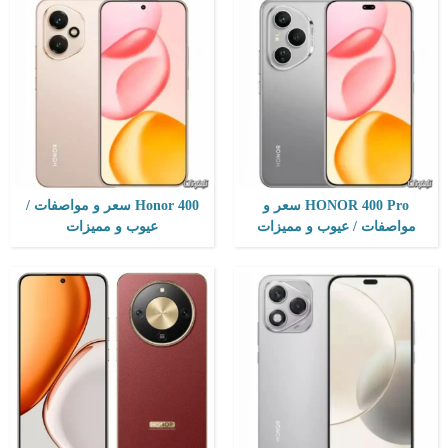
المعالج:
Mediatek Dimensity 7025 Ultra
المعالج:
8/12GB RAM Snapdragon 6 Gen 4
التخزين / الرام:
256 جيجابايت /الرام8 أو 12 جيجابايت
التخزين / الرام:
256 جيجابايت/512 جيجابايت، بدون فتحة بطاقة
الكاميرا:
108 + 5 ميجابكسل
الكاميرا:
50 MP, f/1.9
الشاشة:
6.7 بوصة - 120 هرتز - AMOLED
الشاشة:
1200x2640 pixels
نظام التشغيل:
اندرويد 15
نظام التشغيل:
Android 15, Magic OS 9
البطارية:
5230 مللي أمبير - 35 واط
البطارية:
8300mAh
View Details ←
View Details ←
HONOR 400 Pro سعر و
Honor 400 سعر و مواصفات /
مواصفات / عيوب و مميزات
عيوب و مميزات
المعالج:
Snapdragon 8 Gen 3
المعالج:
Snapdragon 7 Gen 3
التخزين / الرام:
256/12GB، 512/16GB، 1TB/16GB
التخزين / الرام:
256/512 جيجا مع 8-16 جيجا رام، بدون دعم بطاقة ذاكرة
الكاميرا:
50 ميجابكسل، تصوير فيديو بدقة 2160p
الكاميرا:
50 ميجا بكسل، فيديو 2160p
الشاشة:
6.7 بوصة، 1200×2664 بكسل
الشاشة:
6.7 بوصة، 1200×2664 بكسل
نظام التشغيل:
أندرويد 15، MagicOS 9
نظام التشغيل:
أندرويد 15، MagicOS 9
البطارية:
5300 مللي أمبير، شحن سريع 100 وات
البطارية:
5300 مللي أمبير، شحن سريع 100 وات
View Details ←
View Details ←