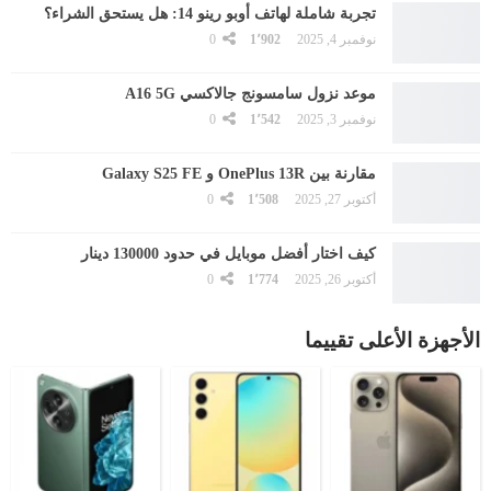
تجربة شاملة لهاتف أوبو رينو 14: هل يستحق الشراء؟
نوفمبر 4, 2025
1٬902
0
موعد نزول سامسونج جالاكسي A16 5G
نوفمبر 3, 2025
1٬542
0
مقارنة بين OnePlus 13R و Galaxy S25 FE
أكتوبر 27, 2025
1٬508
0
كيف اختار أفضل موبايل في حدود 130000 دينار
أكتوبر 26, 2025
1٬774
0
الأجهزة الأعلى تقييما