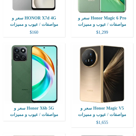
View Details ←
البطارية:
5200 مللي أمبير - 35 واط
View Details ←
Honor Magic 6 Pro سعر و
HONOR X7d 4G سعر و
مواصفات / عيوب و مميزات
مواصفات / عيوب و مميزات
$160
$1,299
المعالج:
ثماني النواة Snapdragon 8 Gen 3 تكنولوجيا 4 نانو
المعالج:
ثماني النواة Snapdragon 7 Gen 3 تكنولوجيا 4 نانو
التخزين / الرام:
512 جيجا مع 12 جيجا رام
التخزين / الرام:
256/512 جيجا مع 12 جيجا رام
الكاميرا:
خلفية ثلاثية 200+50+12 م.ب. / امامية 50 م.ب.
الكاميرا:
خلفية مزدوجة 200+12 م.ب / امامية 50 م.ب.
الشاشة:
6.7 بوصة بدقة 1224x2700 بها ثقب مزدوج
الشاشة:
6.55 بوصة بدقة 1200x2664 بها ثقب صغير
نظام التشغيل:
اندرويد 15
نظام التشغيل:
اندرويد 15
البطارية:
6000 مللي أمبير
البطارية:
6000 مللي أمبير
View Details ←
View Details ←
Honor Magic V5 سعر و
Honor X6b 5G سعر و
مواصفات / عيوب و مميزات
مواصفات / عيوب و مميزات
$1,655