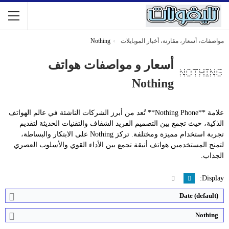
مواصفات، أسعار، مقارنة، أخبار الموبايلات
Nothing
أسعار و مواصفات هواتف
Nothing
المعالج:
Mediatek Dimensity 7200 Pro
المعالج:
Snapdragon 8+ Gen 1
التخزين / الرام:
128 أو 256 جيجابايت - الرام8 أو 12 جيجابايت
التخزين / الرام:
128 أو 256 أو 512 جيجابايت - الرام8 أو 12 جيجابايت
علامة **Nothing Phone** تُعد من أبرز الشركات الناشئة في عالم الهواتف
الكاميرا:
50 + 50 ميجابكسل
الكاميرا:
50 + 50 ميجابكسل
الذكية، حيث تجمع بين التصميم الفريد الشفاف والتقنيات الحديثة لتقديم
الشاشة:
6.7 بوصة - 120 هرتز - AMOLED
الشاشة:
6.7 بوصة - 120 هرتز - LTPO OLED
تجربة استخدام مميزة ومختلفة. تركز Nothing على الابتكار والبساطة،
نظام التشغيل:
Android 14
نظام التشغيل:
Android 13
لتمنح المستخدمين هواتف أنيقة تجمع بين الأداء القوي والأسلوب العصري
البطارية:
5000 مللي أمبير - 45 واط
البطارية:
4700 مللي أمبير - 45 واط
الجذاب.
View Details ←
View Details ←
Display:
Date (default)
Nothing