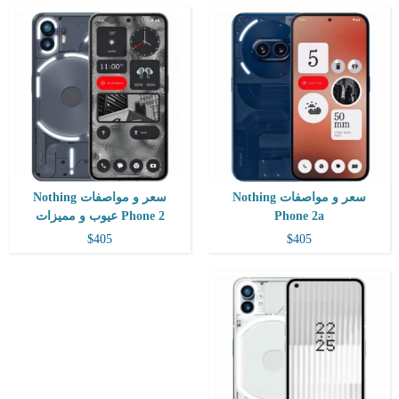
المعالج:
Snapdragon 778G Plus
التخزين / الرام:
128 أو 256 جيجابايت - الرام 8 أو 12 جيجابايت
الكاميرا:
50 + 50 ميجابكسل
الشاشة:
6.55 بوصة - 120 هرتز - OLED
نظام التشغيل:
Android 12
البطارية:
4500 مللي أمبير - 33 واط
View Details ←
سعر و مواصفات Nothing
سعر و مواصفات Nothing
Phone 2a
Phone 2 عيوب و مميزات
$405
$405