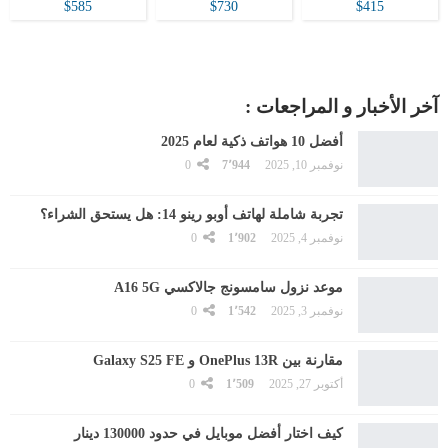
$585
$730
$415
آخر الأخبار و المراجعات :
أفضل 10 هواتف ذكية لعام 2025
نوفمبر 10, 2025
7٬944
0
تجربة شاملة لهاتف أوبو رينو 14: هل يستحق الشراء؟
نوفمبر 4, 2025
1٬902
0
موعد نزول سامسونج جالاكسي A16 5G
نوفمبر 3, 2025
1٬542
0
مقارنة بين OnePlus 13R و Galaxy S25 FE
أكتوبر 27, 2025
1٬509
0
كيف اختار أفضل موبايل في حدود 130000 دينار