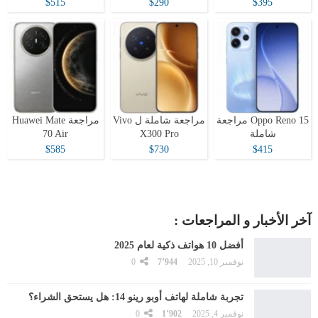
$515
$290
$395
Oppo Reno 15 مراجعة
مراجعة شاملة ل Vivo
مراجعة Huawei Mate
شاملة
X300 Pro
70 Air
$585
$730
$415
آخر الأخبار و المراجعات :
أفضل 10 هواتف ذكية لعام 2025
نوفمبر 10, 2025
7٬944
0
تجربة شاملة لهاتف أوبو رينو 14: هل يستحق الشراء؟
نوفمبر 4, 2025
1٬902
0