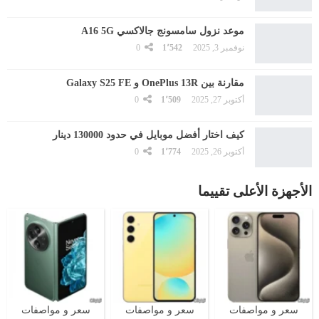
موعد نزول سامسونج جالاكسي A16 5G
نوفمبر 3, 2025
1٬542
0
مقارنة بين OnePlus 13R و Galaxy S25 FE
أكتوبر 27, 2025
1٬509
0
كيف اختار أفضل موبايل في حدود 130000 دينار
أكتوبر 26, 2025
1٬774
0
الأجهزة الأعلى تقييما
سعر و مواصفات
سعر و مواصفات
سعر و مواصفات