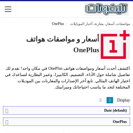
مواصفات، أسعار، مقارنة، أخبار الموبايلات
OnePlus
أسعار و مواصفات هواتف
OnePlus
المعالج:
Snapdragon 8 Elite Gen 5
المعالج:
Snapdragon 8 Gen 3
التخزين / الرام:
لذاكرة 256 أو 512 جيجابايت أو 1 تيرابايت - الرام12 أو 16 جيجابايت
التخزين / الرام:
256 أو 512 جيجابايت - الرام12 أو 16 جيجابايت
اكتشف أحدث أسعار ومواصفات هواتف OnePlus في مكان واحد! نقدم لك
الكاميرا:
50 + 50 + 50 ميجابكسل
الكاميرا:
50 + 50 + 8 ميجابكسل
تفاصيل شاملة حول الأداء، التصميم، الكاميرا، وعمر البطارية لتساعدك في
الشاشة:
6.78 بوصة - 165 هرتز - LTPO AMOLED
الشاشة:
6.78 بوصة - 120 هرتز - LTPO AMOLED
اختيار الهاتف المثالي. تابع آخر الإصدارات والمقارنات بين الموديلات
نظام التشغيل:
Android 16
نظام التشغيل:
اندرويد 15 واجهة المستخدم OxygenOS 15 - دعم 4 سنوات من تحديثات النظام
المختلفة لتجد ما يناسب احتياجاتك وميزانيتك.
البطارية:
7300 مللي أمبير - 120 واط
البطارية:
6000 مللي أمبير - 80 واط
View Details ←
View Details ←
Display:
Date (default)
OnePlus