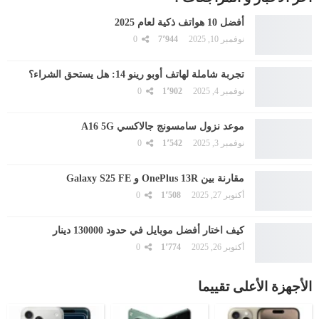
أفضل 10 هواتف ذكية لعام 2025
نوفمبر 10, 2025
7٬944
0
تجربة شاملة لهاتف أوبو رينو 14: هل يستحق الشراء؟
نوفمبر 4, 2025
1٬902
0
موعد نزول سامسونج جالاكسي A16 5G
نوفمبر 3, 2025
1٬542
0
مقارنة بين OnePlus 13R و Galaxy S25 FE
أكتوبر 27, 2025
1٬508
0
كيف اختار أفضل موبايل في حدود 130000 دينار
أكتوبر 26, 2025
1٬774
0
الأجهزة الأعلى تقييما