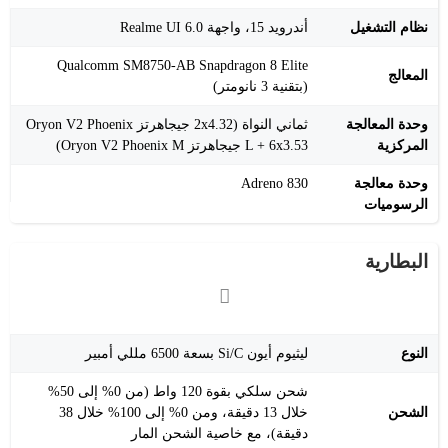
نظام التشغيل
أندرويد 15، واجهة Realme UI 6.0
Qualcomm SM8750-AB Snapdragon 8 Elite
المعالج
(بتقنية 3 نانومتر)
وحدة المعالجة
ثماني النواة (2x4.32 جيجاهرتز Oryon V2 Phoenix
المركزية
L + 6x3.53 جيجاهرتز Oryon V2 Phoenix M)
وحدة معالجة
Adreno 830
الرسوميات
البطارية
النوع
ليثيوم أيون Si/C بسعة 6500 مللي أمبير
شحن سلكي بقوة 120 واط (من 0% إلى 50%
الشحن
خلال 13 دقيقة، ومن 0% إلى 100% خلال 38
دقيقة)، مع خاصية الشحن المار