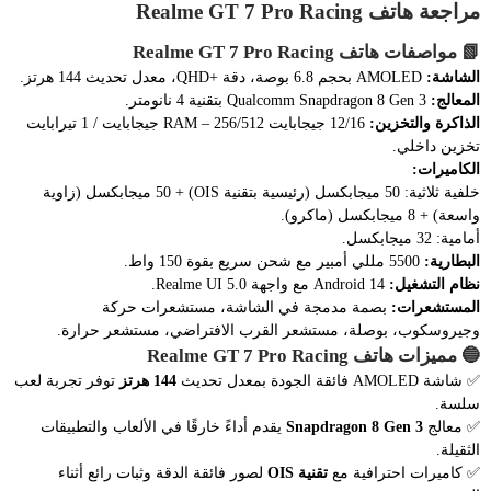
مراجعة هاتف Realme GT 7 Pro Racing
📗
مواصفات هاتف Realme GT 7 Pro Racing
الشاشة:
AMOLED بحجم 6.8 بوصة، دقة +QHD، معدل تحديث 144 هرتز.
المعالج:
Qualcomm Snapdragon 8 Gen 3 بتقنية 4 نانومتر.
الذاكرة والتخزين:
12/16 جيجابايت RAM – 256/512 جيجابايت / 1 تيرابايت
تخزين داخلي.
الكاميرات:
خلفية ثلاثية: 50 ميجابكسل (رئيسية بتقنية OIS) + 50 ميجابكسل (زاوية
واسعة) + 8 ميجابكسل (ماكرو).
أمامية: 32 ميجابكسل.
البطارية:
5500 مللي أمبير مع شحن سريع بقوة 150 واط.
نظام التشغيل:
Android 14 مع واجهة Realme UI 5.0.
المستشعرات:
بصمة مدمجة في الشاشة، مستشعرات حركة
وجيروسكوب، بوصلة، مستشعر القرب الافتراضي، مستشعر حرارة.
🔵
مميزات هاتف Realme GT 7 Pro Racing
✅ شاشة AMOLED فائقة الجودة بمعدل تحديث
144 هرتز
توفر تجربة لعب
سلسة.
✅ معالج
Snapdragon 8 Gen 3
يقدم أداءً خارقًا في الألعاب والتطبيقات
الثقيلة.
✅ كاميرات احترافية مع
تقنية OIS
لصور فائقة الدقة وثبات رائع أثناء