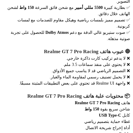
التصوير.
✅ بطارية كبيرة
5500 مللي أمبير
مع شحن فائق السرعة
150 واط
لشحن
الهاتف خلال دقائق.
✅ تصميم مميز بلمسات رياضية وهيكل مقاوم للصدمات مع لمسات
كربونية.
✅ صوت ستيريو عالي الدقة مع دعم
Dolby Atmos
للحصول على تجربة
صوتية مذهلة.
🔴
عيوب هاتف Realme GT 7 Pro Racing
❌ لا يدعم تركيب كارت ذاكرة خارجي.
❌ لا يحتوي على منفذ سماعات 3.5 ملم.
❌ التصميم الرياضي قد لا يناسب جميع الأذواق.
❌ لا يحمل تصنيف رسمي لمقاومة الماء والغبار.
❌ واجهة Realme UI قد تحتوي على بعض التطبيقات المثبتة مسبقًا.
📦
محتويات علبة هاتف Realme GT 7 Pro Racing
هاتف
Realme GT 7 Pro Racing
شاحن سريع بقوة
150 واط
كابل
USB Type-C
غطاء حماية بتصميم رياضي
أداة إخراج شريحة الاتصال