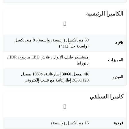
الكاميرا الرئيسية
50 ميجابكسل (رئيسية، واسعة)، 8 ميجابكسل
ثلاثية
(واسعة جداً 112°)
مستشعر طيف الألوان، فلاش LED مزدوج، HDR،
المميزات
بانوراما
4K بمعدل 30/60 إطار/ثانية، 1080p بمعدل
الفيديو
30/60/120 إطار/ثانية مع تثبيت إلكتروني
كاميرا السيلفي
فردية
16 ميجابكسل (واسعة)