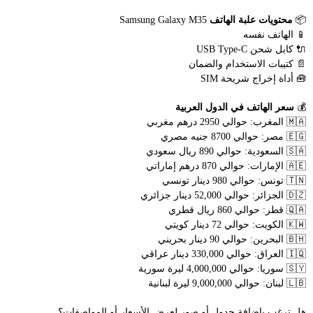
📦
محتويات علبة الهاتف
Samsung Galaxy M35
📱 الهاتف نفسه
🔌 كابل شحن USB Type-C
📄 كتيبات الاستخدام والضمان
🧰 أداة إخراج شريحة SIM
💰
سعر الهاتف في الدول العربية
🇲🇦 المغرب: حوالي 2950 درهم مغربي
🇪🇬 مصر: حوالي 8700 جنيه مصري
🇸🇦 السعودية: حوالي 890 ريال سعودي
🇦🇪 الإمارات: حوالي 870 درهم إماراتي
🇹🇳 تونس: حوالي 980 دينار تونسي
🇩🇿 الجزائر: حوالي 52,000 دينار جزائري
🇶🇦 قطر: حوالي 860 ريال قطري
🇰🇼 الكويت: حوالي 72 دينار كويتي
🇧🇭 البحرين: حوالي 90 دينار بحريني
🇮🇶 العراق: حوالي 330,000 دينار عراقي
🇸🇾 سوريا: حوالي 4,000,000 ليرة سورية
🇱🇧 لبنان: حوالي 9,000,000 ليرة لبنانية
هل ترغب بإضافة جدول أو صور لعرض الأسعار أو المواصفات؟