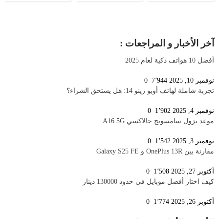
آخر الأخبار و المراجعات :
أفضل 10 هواتف ذكية لعام 2025
نوفمبر 10, 2025
7٬944
0
تجربة شاملة لهاتف أوبو رينو 14: هل يستحق الشراء؟
نوفمبر 4, 2025
1٬902
0
موعد نزول سامسونج جالاكسي A16 5G
نوفمبر 3, 2025
1٬542
0
مقارنة بين OnePlus 13R و Galaxy S25 FE
أكتوبر 27, 2025
1٬508
0
كيف اختار أفضل موبايل في حدود 130000 دينار
أكتوبر 26, 2025
1٬774
0