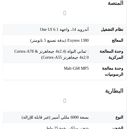
المنصة
نظام التشغيل
أندرويد 14، واجهة One UI 6.1
المعالج
Exynos 1380 (بدقة تصنيع 5 نانومتر)
وحدة المعالجة
: ثماني النواة (4x2.4 جيجاهرتز Cortex-A78 &
المركزية
4x2.0 جيجاهرتز Cortex-A55)
وحدة معالجة
Mali-G68 MP5
الرسوميات
البطارية
النوع
بسعة 6000 مللي أمبير (غير قابلة للإزالة)
الشحن
شحن سلكي بقوة 25 واط