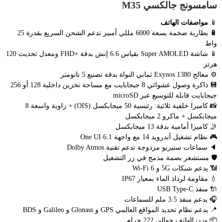
سامسونج جالكسي M35
📱
مواصفات الهاتف
🔋 بطارية ضخمة بسعة 6000 مللي أمبير تدعم الشحن السريع بقدرة 25
واط
📱 شاشة Super AMOLED بقياس 6.6 إنش بدقة +FHD ومعدل تحديث 120
هرتز
⚙️ معالج Exynos 1380 ثماني النواة بدقة تصنيع 5 نانومتر
💾 ذاكرة وصول عشوائي 8 جيجابايت مع مساحة تخزين داخلية 128 أو 256
جيجابايت قابلة للتوسيع عبر microSD
📸 كاميرا خلفية ثلاثية: رئيسية 50 ميجابكسل (OIS) + زاوية واسعة 8
ميجابكسل + ماكرو 2 ميجابكسل
🤳 كاميرا أمامية بدقة 13 ميجابكسل
🎮 نظام تشغيل أندرويد 14 مع واجهة One UI 6.1
🔈 سماعات ستيريو مزدوجة تدعم تقنية Dolby Atmos
🛡️ مستشعر بصمة مدمج في زر التشغيل
📶 يدعم شبكات 5G و Wi-Fi 6
💧 مقاومة لرذاذ الماء بمعيار IP67
🔌 منفذ USB Type-C
🎧 يدعم منفذ 3.5 ملم للسماعات
📍 يدعم نظام تحديد المواقع العالمي GPS و Glonass و Galileo و BDS
📦 وزن الهاتف حوالي 222 جرام