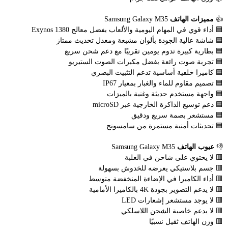
👍
مميزات الهاتف
Samsung Galaxy M35
🟦 أداء قوي في المهام اليومية والألعاب بفضل معالج Exynos 1380
🟦 شاشة عالية الجودة بألوان مشبعة ومعدل تحديث ممتاز
🟦 بطارية كبيرة تدوم يومين تقريبًا مع دعم شحن سريع
🟦 تجربة صوت رائعة بفضل مكبرات الصوت الستيريو
🟦 كاميرا خلفية أساسية تدعم التثبيت البصري
🟦 تصميم مقاوم للماء والغبار بمعيار IP67
🟦 واجهة مستخدم حديثة وغنية بالميزات
🟦 دعم توسيع الذاكرة الخارجية عبر microSD
🟦 مستشعر بصمة سريع ودقيق
🟦 تحديثات أمنية مستمرة من سامسونج
👎
عيوب الهاتف
Samsung Galaxy M35
🟥 لا يحتوي على شاحن في العلبة
🟥 جسم بلاستيكي يعرضه للخدوش بسهولة
🟥 أداء الكاميرا في الإضاءة المنخفضة متوسط
🟥 لا يدعم التصوير بجودة 4K بالكاميرا الأمامية
🟥 لا يوجد مستشعر إشعارات LED
🟥 لا يدعم خاصية الشحن اللاسلكي
🟥 وزن الهاتف ثقيل نسبيًا