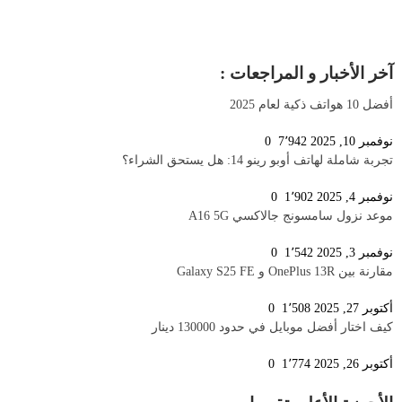
آخر الأخبار و المراجعات :
أفضل 10 هواتف ذكية لعام 2025
نوفمبر 10, 2025
7٬942
0
تجربة شاملة لهاتف أوبو رينو 14: هل يستحق الشراء؟
نوفمبر 4, 2025
1٬902
0
موعد نزول سامسونج جالاكسي A16 5G
نوفمبر 3, 2025
1٬542
0
مقارنة بين OnePlus 13R و Galaxy S25 FE
أكتوبر 27, 2025
1٬508
0
كيف اختار أفضل موبايل في حدود 130000 دينار
أكتوبر 26, 2025
1٬774
0