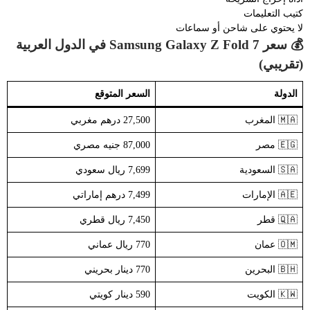
كتيب التعليمات
لا يحتوي على شاحن أو سماعات
💰 سعر Samsung Galaxy Z Fold 7 في الدول العربية
(تقريبي)
الدولة
السعر المتوقع
🇲🇦 المغرب
27,500 درهم مغربي
🇪🇬 مصر
87,000 جنيه مصري
🇸🇦 السعودية
7,699 ريال سعودي
🇦🇪 الإمارات
7,499 درهم إماراتي
🇶🇦 قطر
7,450 ريال قطري
🇴🇲 عمان
770 ريال عماني
🇧🇭 البحرين
770 دينار بحريني
🇰🇼 الكويت
590 دينار كويتي