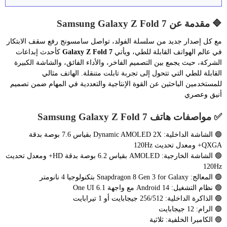
🔷 مقدمة عن Samsung Galaxy Z Fold 7
مع كل إصدار جديد من سلسلة الفولد، تواصل سامسونج رفع سقف الابتكار
في عالم الهواتف القابلة للطي، ويأتي
Galaxy Z Fold 7
كأحدث إبداعات
الشركة، حيث يجمع بين التصميم الفاخر، والأداء الفائق، والشاشة الكبيرة
القابلة للطي التي تتحول إلى تجربة تابلت متنقلة. الهاتف مثالي
للمستخدمين الباحثين عن القوة الإنتاجية والتعددية في المهام ضمن تصميم
أنيق وعصري
✅ مواصفات هاتف Samsung Galaxy Z Fold 7
🟢 الشاشة الداخلية: Dynamic AMOLED 2X بقياس 7.6 بوصة بدقة
QXGA+ ومعدل تحديث 120Hz
🟢 الشاشة الخارجية: AMOLED بقياس 6.2 بوصة بدقة HD+ ومعدل تحديث
120Hz
🟢 المعالج: Snapdragon 8 Gen 3 for Galaxy بتكنولوجيا 4 نانومتر
🟢 نظام التشغيل: Android 14 مع واجهة One UI 6.1
🟢 الذاكرة الداخلية: 256/512 جيجابايت أو 1 تيرابايت
🟢 الرام: 12 جيجابايت
🟢 الكاميرا الخلفية: ثلاثية