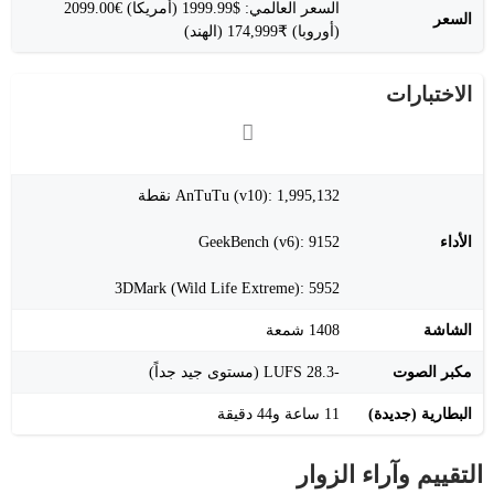
السعر العالمي: $1999.99 (أمريكا) €2099.00
السعر
(أوروبا) ₹174,999 (الهند)
الاختبارات
AnTuTu (v10): 1,995,132 نقطة
الأداء
GeekBench (v6): 9152
3DMark (Wild Life Extreme): 5952
الشاشة
1408 شمعة
مكبر الصوت
-28.3 LUFS (مستوى جيد جداً)
البطارية (جديدة)
11 ساعة و44 دقيقة
التقييم وآراء الزوار