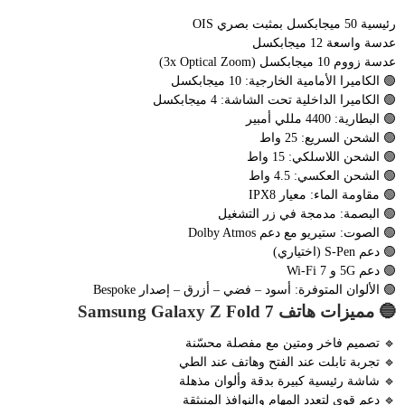
رئيسية 50 ميجابكسل بمثبت بصري OIS
عدسة واسعة 12 ميجابكسل
عدسة زووم 10 ميجابكسل (3x Optical Zoom)
🟢 الكاميرا الأمامية الخارجية: 10 ميجابكسل
🟢 الكاميرا الداخلية تحت الشاشة: 4 ميجابكسل
🟢 البطارية: 4400 مللي أمبير
🟢 الشحن السريع: 25 واط
🟢 الشحن اللاسلكي: 15 واط
🟢 الشحن العكسي: 4.5 واط
🟢 مقاومة الماء: معيار IPX8
🟢 البصمة: مدمجة في زر التشغيل
🟢 الصوت: ستيريو مع دعم Dolby Atmos
🟢 دعم S-Pen (اختياري)
🟢 دعم 5G و Wi-Fi 7
🟢 الألوان المتوفرة: أسود – فضي – أزرق – إصدار Bespoke
🔵 مميزات هاتف Samsung Galaxy Z Fold 7
🔹 تصميم فاخر ومتين مع مفصلة محسّنة
🔹 تجربة تابلت عند الفتح وهاتف عند الطي
🔹 شاشة رئيسية كبيرة بدقة وألوان مذهلة
🔹 دعم قوي لتعدد المهام والنوافذ المنبثقة