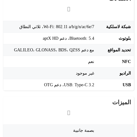
شبكة لاسلكية
Wi-Fi: 802.11 a/b/g/n/ac/6e/7، ثلاثي النطاق
بلوتوث
Bluetooth: 5.4، دعم aptX HD
تحديد المواقع
مع دعم GALILEO، GLONASS، BDS، QZSS
NFC
نعم
الراديو
غير موجود
USB
USB: Type-C 3.2، دعم OTG
الميزات
بصمة جانبية