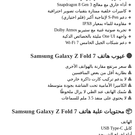
🔹 أداء خارق مع معالج Snapdragon 8 Gen 3
🔹 كاميرات خلفية ممتازة بتقنيات تصوير احترافية
🔹 دعم S-Pen لإنتاجية أكبر (قلم اختياري)
🔹 مقاومة للماء بمعيار IPX8
🔹 تجربة صوتية غنية مع ستيريو Dolby Atmos
🔹 واجهة One UI مليئة بالخصائص الذكية
🔹 دعم شبكات الجيل الخامس Wi-Fi 7
🔴 عيوب هاتف Samsung Galaxy Z Fold 7
🔺 سعر مرتفع مقارنة بالهواتف الأخرى
🔺 بطارية أقل من بعض المنافسين
🔺 لا يدعم تركيب كارت ذاكرة خارجي
🔺 الكاميرا الأمامية تحت الشاشة بجودة متوسطة
🔺 سُمك الهاتف عند الطي لا يزال ملحوظًا
🔺 لا يحتوي على منفذ 3.5 ملم للسماعات
📦 محتويات علبة هاتف Samsung Galaxy Z Fold 7
الهاتف
كابل USB Type-C
أداة إخراج الشريحة