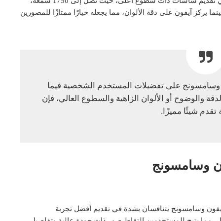
عند مقارنة الألوان والسطوع، نجد أن سامسونج تتفوق في تقديم شاشات ذات سطوع أعلى، حيث تصل إلى 1750 شمعة،
ا يركز آيفون على دقة الألوان، مما يجعله خيارًا ممتازًا للمصورين
فون وسامسونج على تفضيلات المستخدم الشخصية فيما
قة والوضوح أو الألوان الزاهية والسطوع العالي، فإن
قدم شيئًا مميزًا.
ون وسامسونج
آيفون وسامسونج يتنافسان بشدة في تقديم أفضل تجربة
ا رئيسية بدقة 48 ميجابكسل، مما يتيح للمستخدمين التقاط صور ذات جودة عالية وتفاصيل