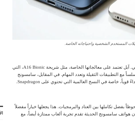
يلات المستخدم الشخصية واحتياجاته الخاصة.
عندما نتحدث عن الأداء، فإن المعالج هو قلب الهاتف الذكي. آبل تعتمد على معالجاتها الخاصة، مثل شريحة A16 Bionic، التي
سلساً مع التطبيقات الثقيلة وتعدد المهام. في المقابل، سامسونج
ظاً بفضل تكاملها بين العتاد والبرمجيات. هذا يجعلها خياراً مفضلاً
ال
ة مثل PUBG وFortnite. ومع ذلك، فإن هواتف سامسونج الحديثة تقدم تجربة ألعاب ممتازة أيضاً، مع