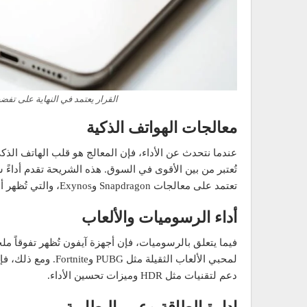
القرار يعتمد في النهاية على تفض
معالجات الهواتف الذكية
تُعتبر من بين الأقوى في السوق. هذه الشريحة تقدم أداءً 
تعتمد على معالجات Snapdragon وExynos، والتي تُظهر أداءً قوياً، خاصة في النسخ العالمية التي تحتوي على Snapdragon.
أداء الرسوميات والألعاب
فيما يتعلق بالرسوميات، فإن أجهزة آيفون تُظهر تفوقاً ملحو
لمحبي الألعاب الثقيل
دعم لتقنيات مثل HDR وميزات تحسين الأداء.