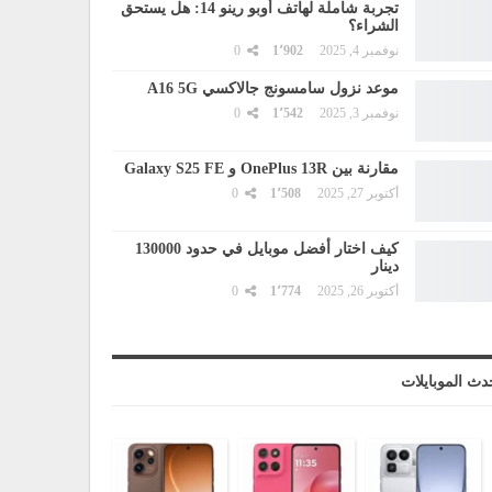
تجربة شاملة لهاتف أوبو رينو 14: هل يستحق
الشراء؟
نوفمبر 4, 2025
1٬902
0
موعد نزول سامسونج جالاكسي A16 5G
نوفمبر 3, 2025
1٬542
0
مقارنة بين OnePlus 13R و Galaxy S25 FE
أكتوبر 27, 2025
1٬508
0
كيف اختار أفضل موبايل في حدود 130000
دينار
أكتوبر 26, 2025
1٬774
0
دث الموبايلات