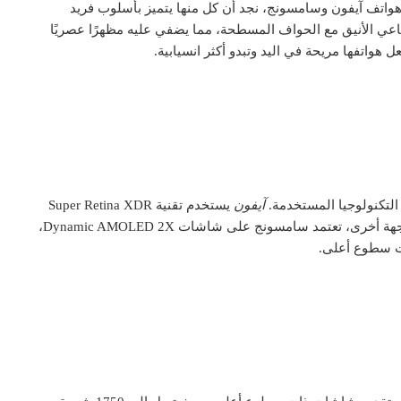
واتف آيفون وسامسونج، نجد أن كل منها يتميز بأسلوب فريد
اعي الأنيق مع الحواف المسطحة، مما يضفي عليه مظهرًا عصريًا
عل هواتفها مريحة في اليد وتبدو أكثر انسيابية.
التكنولوجيا المستخدمة.
آيفون
يستخدم تقنية Super Retina XDR
OLED، التي تضمن دقة ألوان ممتازة ووضوحًا عاليًا. من جهة أخرى، تعتمد سامسونج على شاشات Dynamic AMOLED 2X،
ات سطوع أعلى.