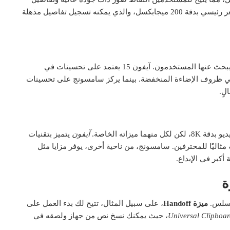
دقيقة. في المقابل، يقدم سامسونج جلاكسي S23 مستشعر رئيسي بدقة 200 ميجابكسل، والذي يمكنه تسجيل تفاصيل مذهلة
تعتبر تقنيات التصوير الليلي من المميزات الحاسمة التي يبحث عنها المستخدمون. آيفون 15 يعتمد على تحسينات في
في ظروف الإضاءة المنخفضة. بينما يركز سامسونج على تحسينات
لٍ.
يزاته الخاصة.
آيفون
يتميز بتقنيات
مثاليًا للمحترفين. سامسونج، من ناحية أخرى، يوفر مزايا مثل
أكبر في الإبداع.
ة
ل سلس.
ميزة Handoff
، على سبيل المثال، تتيح لك بدء العمل على
Universal Clipboa
، حيث يمكنك نسخ نص من جهاز ولصقه في