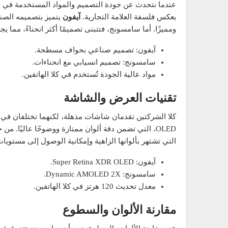
عندما نتحدث عن جودة التصميم والمواد المستخدمة في ه
يعكس فلسفة العلامة التجارية.
آيفون
يتميز بتصميمه الصن
ومميزًا. أما سامسونج، فتتبنى تصميمًا أكثر انحناءً، مما يج
آيفون: تصميم صناعي بحواف مسطحة.
سامسونج: تصميم انسيابي مع انحناءات.
مواد عالية الجودة تُستخدم في كلا الهاتفين.
تقنيات العرض والشاشة
كلا الشركتين تقدمان شاشات مذهلة، لكنهما تختلفان في 
التي تشتهر بألوانها الزاهية وإمكانية الوصول إلى مستوي
آيفون: Super Retina XDR OLED.
سامسونج: Dynamic AMOLED 2X.
معدل تحديث 120 هرتز في كلا الهاتفين.
مقارنة الألوان والسطوع